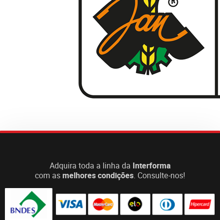
Adquira toda a linha da
Interforma
com as
melhores condições
. Consulte-nos!