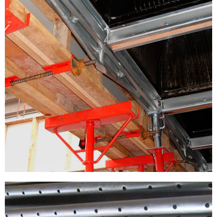
Adquira toda a linha da
Interforma com as
vantagens do cartão
BNDES.
saiba mais