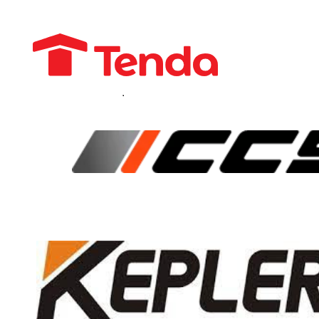
50 ANOS DE
ATIVIDADE
SOLIDEZ E
EXPERIÊNCIA
Empresa fundada em
1974. Com sede própria
de 30.000 m² no Distrito
Industrial de Cachoeirinha-
RS