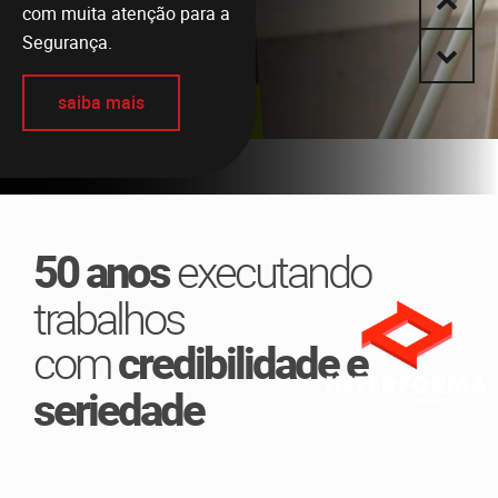
com muita atenção para a
Segurança.
saiba mais
50 anos
executando
trabalhos
com
credibilidade e
seriedade