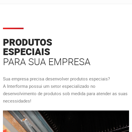
PRODUTOS
ESPECIAIS
PARA SUA EMPRESA
Sua empresa precisa desenvolver produtos especiais?
A Interforma possui um setor especializado no
desenvolvimento de produtos sob medida para atender as suas
ADQUIRA NOSSA
necessidades!
LINHA
COM O
CARTÃO
BNDES