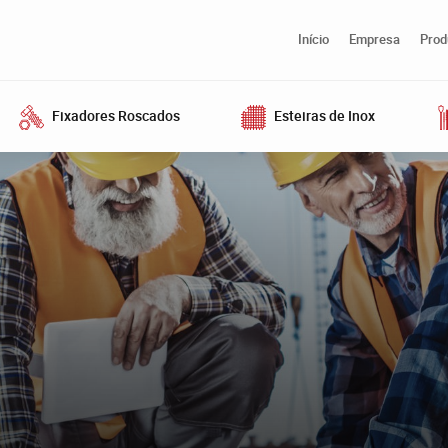
051.3471.0500
Início
Empresa
Prod
Fixadores Roscados
Esteiras de Inox