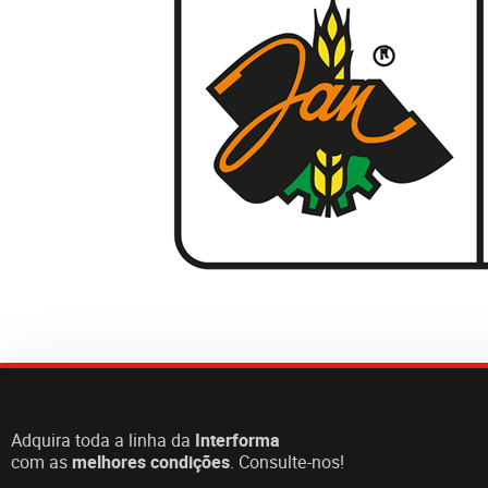
Adquira toda a linha da
Interforma
com as
melhores condições
. Consulte-nos!